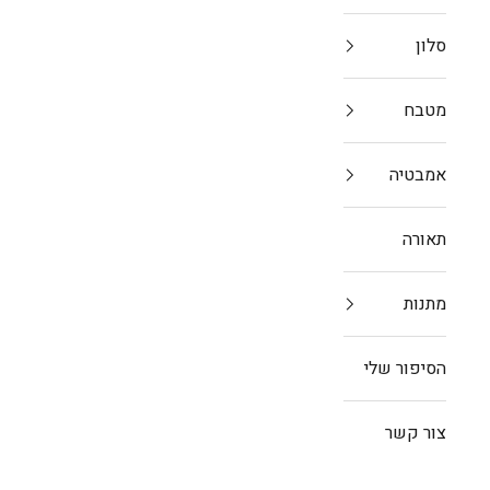
סלון
מטבח
אמבטיה
תאורה
מתנות
הסיפור שלי
צור קשר
מוצרי סלון
את הטאץ' הסופי של נראות הסלון יקבעו דווקא הפריטים הקטנים. זה