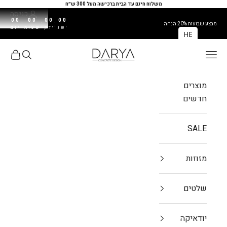
ילוג לתוכן
משלוח חינם עד הבית ברכישה מעל 300 ש״ח
כניסה
00
00
00
00
:
:
:
מבצע שבועות 20% הנחה
שנ'
דק'
שעות
יום
HE
DARYA
פתח תפריט ניווט
פתח חיפו
פתח עג
מוצרים
חדשים
SALE
מזוזות
שלטים
יודאיקה