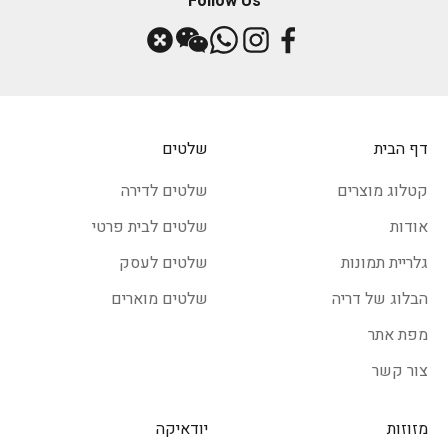
Follow Us
אגרטלי צילינדר
אגרטל צילינדר הוא אגרטל גבוה וצר שפתחו עגול, וקוטרו שווה
לכל האורך. אגרטל צילינדר הוא בעל מראה צינורי ומגיע בדרך
כלל עשוי זכוכית או בטון. תוכלו למצוא אגרטלי צילינדר בגבהים
שונים, הם מתאימים לזרי פרחים מסוג אחד כמו ליליות או
סייפניות. תוכלו לבדוק את התאמת אגרטל הצילינדר שלכם לזר
דף הבית
שלטים
ספציפי בקלות: במידה ואתם נדרשים לצופף את הזר באגרטל
קטלוג מוצרים
שלטים לדירה
כדי שייכנס, הרי שגודל האגרטל אינו מתאים. זר באגרטל צילינדר,
צריך למצוא לו מקום ברווח.
אודות
שלטים לבית פרטי
אגרטלי שעון חול
גלריית תמונות
שלטים לעסק
מלבד העובדה שאגרטלים בצורה זו מסמלים באופן בולט את
הבלוג של דריה
שלטים מוארים
הזמניות של החיים ואת העובדה שרגע שעבר לא ישוב יותר,
אגרטלים בצורת שעון חול מתאימים להנחה של זרים מסוגים
מפת אתר
שונים. הבטן הרחבה של האגרטל מספקת לגבעולים מקום
צור קשר
בשפע, ואילו הפתח ההולך ונהיה צר יותר, מקנה לאגרטל יציבות.
אגרטלים לפרח אחד
מזוזות
יודאיקה
לעיתים מספיק צמח בודד כדי להכניס רעננות ולבלוב לתוך חלל