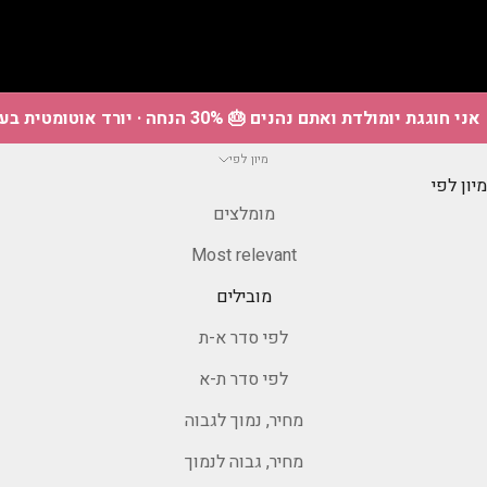
אני חוגגת יומולדת ואתם נהנים 🎂 30% הנחה · יורד אוטומטית בעגלה
מיון לפי
מיון לפי
מומלצים
Most relevant
מובילים
לפי סדר א-ת
לפי סדר ת-א
מחיר, נמוך לגבוה
מחיר, גבוה לנמוך