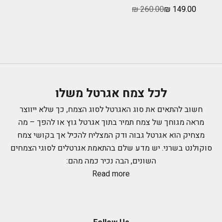
מחיר מבצע
מחיר רגיל
260.00 ₪
149.00 ₪
לכל צמח אגרטל משלו
חשוב להתאים את סוג האגרטל לסוג הצמח, כך שלא ייווצר
מראה מגוחך של צמח תמיר בתוך אגרטל גוץ או להפך – מה
מצחיק הוא אגרטל גבוה ודק המצליח להכיל אך בקושי צמח
סוקולנט בשרני. יש מדע שלם בהתאמת אגרטלים לסוגי הצמחים
השונים, הבה נכיר כמה מהם:
Read more
אגרטלים כדוריים
אגרטל זה גם מכונה פיש-בול, הוא בעל מראה אלגנטי ומתאים
בעיקר לזרים קצרים ושמנמנים, זרים אלו אופייניים בעיקר לעונת
החורף, לדוגמה: זרי נוריות וכלניות.