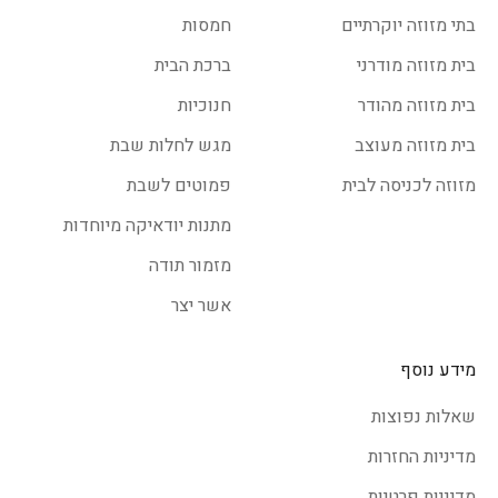
קר נטול חיות. כמה כיף לקום בבוקר כשעל השידה בחדר שינה
בתי מזוזה יוקרתיים
חמסות
מחכה ורד אדמוני בודד ורומנטי, תחושת האהבה והטוב עשויה
בית מזוזה מודרני
ברכת הבית
ללוות אותנו שעות לאחר המחווה. חשוב להתאים לפרח בודד
בית מזוזה מהודר
חנוכיות
אגרטל צר וארוך כדי שלא ייראה כערער בערבה בתוך אגרטל
בגודל אימתני.
בית מזוזה מעוצב
מגש לחלות שבת
אגרטלים קלאסיים
מזוזה לכניסה לבית
פמוטים לשבת
האגרטל הקלאסי מוכר לכולם, המבנה שלו רחב בחלקו התחתון
מתנות יודאיקה מיוחדות
ונהיה צר בחלקו העליון, כשלפעמים מעטרת את שפתו פייה
רחבה לאחסון נוח של זר הפרחים. בחירה באגרטל קלאסי תהיה
מזמור תודה
תמיד מתאימה משום שכל זרי הפרחים ימצאו בה מקום בטוח
אשר יצר
ויציב.
שאלה של מיקום: איפה לא כדאי למקם
מידע נוסף
אגרטלים
שאלות נפוצות
לפניכם המקומות הגרועים ביותר למקם בהם אגרטלים, במידה
מדיניות החזרות
ואתם מעוניינים שהצמחים שלכם יפרחו זמן ארוך ככל שניתן,
חשוב שתימנעו מלהישמע לעצות אחיתופל אלו:
מדיניות פרטיות