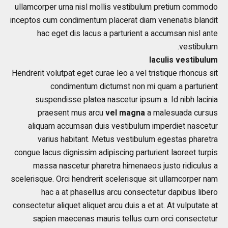
ullamcorper urna nisl mollis vestibulum pretium commodo
inceptos cum condimentum placerat diam venenatis blandit
hac eget dis lacus a parturient a accumsan nisl ante
vestibulum.
Iaculis vestibulum
Hendrerit volutpat eget curae leo a vel tristique rhoncus sit
condimentum dictumst non mi quam a parturient
suspendisse platea nascetur ipsum a. Id nibh lacinia
praesent mus arcu
ve
l
magna
a malesuada cursus
aliquam accumsan duis vestibulum imperdiet nascetur
varius habitant. Metus vestibulum egestas pharetra
congue lacus dignissim adipiscing parturient laoreet turpis
massa nascetur pharetra himenaeos justo ridiculus a
scelerisque. Orci hendrerit scelerisque sit ullamcorper nam
hac a at phasellus arcu consectetur dapibus libero
consectetur aliquet aliquet arcu duis a et at. At vulputate at
sapien maecenas mauris tellus cum orci consectetur