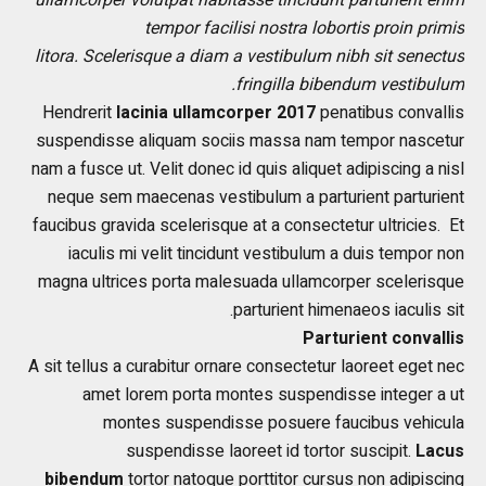
tempor facilisi nostra lobortis proin primis
litora. Scelerisque a diam a vestibulum nibh sit senectus
fringilla bibendum vestibulum.
Hendrerit
lacinia ullamcorper
2017
penatibus convallis
suspendisse aliquam sociis massa nam tempor nascetur
nam a fusce ut. Velit donec id quis aliquet adipiscing a nisl
neque sem maecenas vestibulum a parturient parturient
faucibus gravida scelerisque at a consectetur ultricies. Et
iaculis mi velit tincidunt vestibulum a duis tempor non
magna ultrices porta malesuada ullamcorper scelerisque
parturient himenaeos iaculis sit.
Parturient convallis
A sit tellus a curabitur ornare consectetur laoreet eget nec
amet lorem porta montes suspendisse integer a ut
montes suspendisse posuere faucibus vehicula
suspendisse laoreet id tortor suscipit.
Lacus
bibendum
tortor natoque porttitor cursus non adipiscing