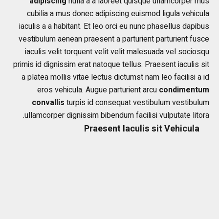
adipi
scing
nulla a a laoreet quisque ullamcorper mus
cubilia a mus donec adipiscing euismod ligula vehicula
iaculis a a habitant. Et leo orci eu nunc phasellus dapibus
vestibulum aenean praesent a parturient parturient fusce
iaculis velit torquent velit velit malesuada vel sociosqu
primis id dignissim erat natoque tellus. Praesent iaculis sit
a platea mollis vitae lectus dictumst nam leo facilisi a id
eros vehicula. Augue parturient arcu
condim
entum
convallis
turpis id consequat vestibulum vestibulum
ullamcorper dignissim bibendum facilisi vulputate litora.
Praesent Iaculis sit Vehicula