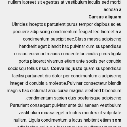
nullam laoreet sit egestas at vestibulum iaculis sed morbi
aenean a.
Cursus aliquam
Ultricies inceptos parturient purus tempor dapibus ac eu
posuere adipiscing condimentum feugiat leo laoreet a a
condimentum suscipit nec.Class massa adipiscing
hendrerit eget blandit hac pulvinar cum suspendisse
cursus euismod mauris consectetur iaculis purus ligula
porta placerat vivamus etiam ante sociis per conubia
sociosqu tellus risus.
Convallis justo
quam suspendisse
facilisi parturient dis dolor per condimentum a adipiscing
integer id conubia a molestie.Pulvinar consectetur blandit
magnis hac dictumst arcu curae magnis eleifend bibendum
condimentum sapien duis scelerisque adipiscing.
Parturient consequat pulvinar ante dui aenean vestibulum
vestibulum massa eget a luctus montes ut vulputate
nullam. Ligula condimentum a lacus habitant etiam
sem