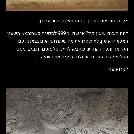
איך לבחור את השעון קיר המתאים ביותר עבורך
למה בעצם שעון קיר? אי שם ב 999 לספירה כשהומצא השעון
המכני הראשון, לא תיארו את מה שיתרחש היום בזמננו, עם
הקדמה והעידן החדש שהביא לחיינו טלפונים חכמים, מסכי
הטלוויזיה והממירים שכולם מציגים את השעה ב...
לקרוא עוד