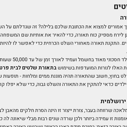
טים
רה
אמורים למצוא את הכתובת שלכם בלילה? זה שגדלתם על הש
ותן לירח מספיק כוח תאורה, כדי להאיר את אותיות שם המשפחה
. התקנת תאורה מאחורי השלט הכרחית כדי לאפשר לו להיות 
שימוש בתאורת לד חסכוני מאוד 
ת האלו לנורות המועדפות בשימוש
בתאורת שלטים לבית פרטי
 בחוץ, חשוב שהתאורה תהיה מוגנת ממים ומלחות - תופעות 
ילדים כדאי להתקין את התאורה והשלט גבוה, כדי שלא יפלו ק
ירושלמית
 מלאכה שרווחה בעבר, צורת ייצור זו הינה הסרת חלקים מהאבן ל
מנות זו עמידה ביותר ולכן שרדה שנים רבות מבלי שיאונה לה כל
ה בצורה כזאת: בחירת מידת האבן הרצויה ושרטוט הצורה האמנו