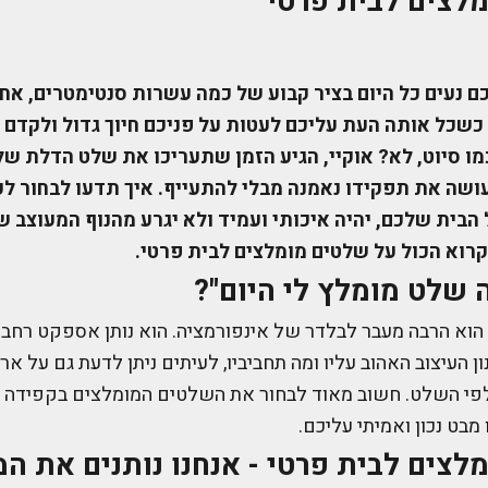
לצים לבית פרטי
ם נעים כל היום בציר קבוע של כמה עשרות סנטימטרים, אח
כשכל אותה העת עליכם לעטות על פניכם חיוך גדול ולקדם 
ו סיוט, לא? אוקיי, הגיע הזמן שתעריכו את שלט הדלת של
ושה את תפקידו נאמנה מבלי להתעייף. איך תדעו לבחור ל
בית שלכם, יהיה איכותי ועמיד ולא יגרע מהנוף המעוצב ש
רוא הכול על שלטים מומלצים לבית פרטי.
 שלט מומלץ לי היום"?
וא הרבה מעבר לבלדר של אינפורמציה. הוא נותן אספקט רחב על
ון העיצוב האהוב עליו ומה תחביביו, לעיתים ניתן לדעת גם על א
 לפי השלט. חשוב מאוד לבחור את השלטים המומלצים בקפידה
מבט נכון ואמיתי עליכם.
לצים לבית פרטי - אנחנו נותנים את המ