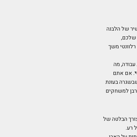
יר של הלבנה
 שלכם,
רלוונטי משך
בחשמל ועמיד לאורך זמן של עד 50,000 שעות עבודה, מה
.
אם אתם
שבשגרה בעונת
ורבן למשחקים
צורך הבלטה של
 רע.
תית על האבן