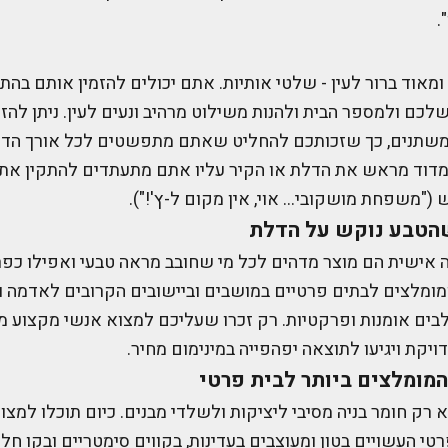
.
 ומאוד ברור לעין - שלטי אותיות. אתם יכולים להזמין אותם בה
 ולמספר הבית ולהנות משילוט מרהיב ונעים לעין. ניתן להזמי
משתנים, כך שזכותכם להחליט שאתם מתפשטים לכל אורך הד
דוד מראש את הדלת או הקיר עליו אתם מתעתדים להתקין את ה
 ("משפחת מושקובי… אוי, אין מקום ל-ץ'!").
הטבע נוקש על הדלת
 אישית הם מוצר מדהים לכל מי שחובב מראה טבעי ואפילו כפר
מומלצים לבתים פרטיים במושבים וביישובים הקרובים לאדמה ו
ים אומנות ופרקטיות. רק זכרו שעליכם למצוא אנשי מקצוע מי
ויקת ויגיעו לתוצאה יפהפייה במינימום מחיר.
המומלצים ביותר לבית פרטי
א רק חומר בניה מסיבי ליציקות ולשלדי מבנים. כיום תוכלו למצ
טי העשויים בטון ומעוצבים בעדינות, בקווים סימטריים ובקו חלק