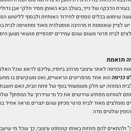
 בעזרת הדבקה של נייר, בשלב הבא האומן מסיר חלקי אבן גדול
שה שימוש בכלים נוספים לחידוד האותיות ולבסוף לליטוש הסופ
. יש לציין שאומנות זו מרהיבה ונוסטלגית מאוד ומתאימה לבית בס
צים לבית פרטי משום שהם עמידים יפהפיים ונושאי מטען היסט
ה תואמת
ח הכניסה לאתר עיצובי מרהיב ביופיו, עליכם לדאוג שכל האלמנ
 כניסה
הוא אחד מהפריטים הראשיים, ואנו משקיעים בו מחש
לבית המזוזה יש חלק משמעותי בנוף של פתח הבית, האם חשב
ותם לטווינס מפתיע שירשים את כל מי שידרוך על המפתן? שלט
 מומלצים מאוד לבית פרטי מכיוון שהם יוצרים מראה אחיד בע
להזמין שלטים מדה
" ולהתאים להם מזוזות באותו קונספט עיצובי, כך שכל מי שיעבו