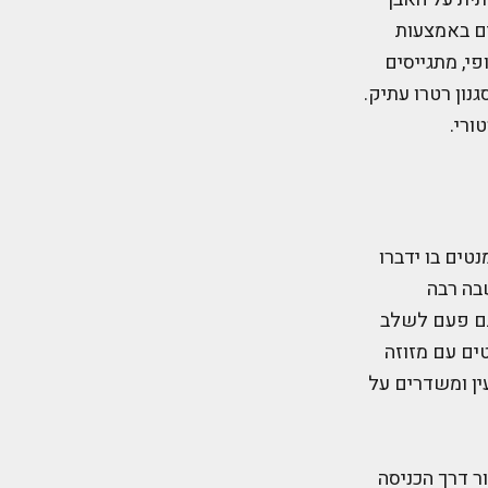
ים באמצעות
י, מתגייסים
גנון רטרו עתיק.
ורי.
טים בו ידברו
בה רבה
תם פעם לשלב
ים עם מזוזה
ין ומשדרים על
ר דרך הכניסה