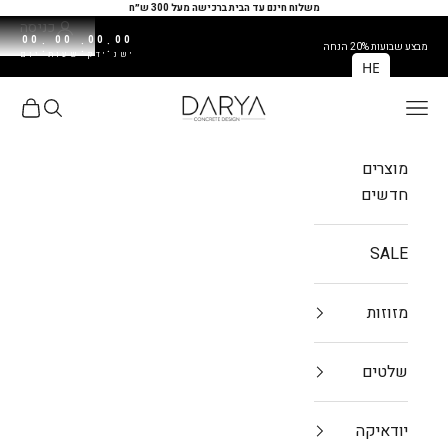
ילוג לתוכן
משלוח חינם עד הבית ברכישה מעל 300 ש״ח
כניסה
00
00
00
00
:
:
:
מבצע שבועות 20% הנחה
שנ'
דק'
שעות
יום
HE
DARYA
פתח תפריט ניווט
פתח חיפו
פתח עג
מוצרים
חדשים
SALE
מזוזות
שלטים
יודאיקה