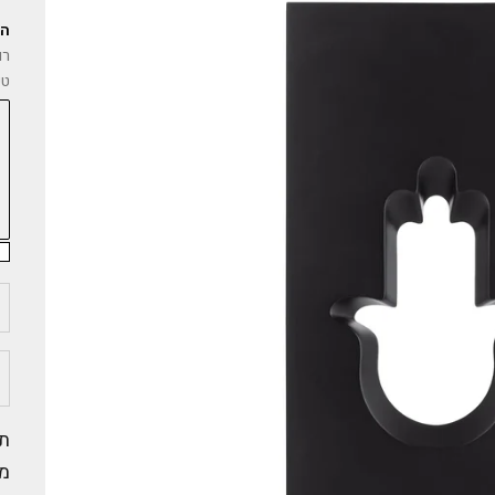
הקד
רו
טק
ה
תי
מש