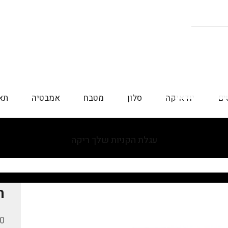
ים
יודאיקה
סלון
מטבח
אמבטיה
תא
עגלת הקניות שלך ריקה
ח
מח
 ₪