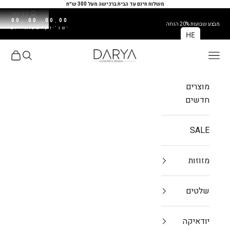
ילוג לתוכן
משלוח חינם עד הבית ברכישה מעל 300 ש״ח
כניסה
00
00
00
00
:
:
:
מבצע שבועות 20% הנחה
שנ'
דק'
שעות
יום
HE
DARYA
פתח תפריט ניווט
פתח חיפו
פתח עג
מוצרים
חדשים
SALE
מזוזות
שלטים
יודאיקה