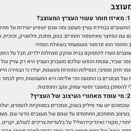
עוצב
חשובים בבחירת עציץ מעוצב ומה שגם ישפיע ישירות על מחיר
ם עם המיוצר מאינספור חומרים: בטון, מתכת, פלסטיק, זכוכית, ע
יב החומר הוא פרמטר משמעותי בשאלת המחיר.
וצבים נועדו להתמקם בבית שוקק מצהלות ילדים, חבל על הזמן
מר שביר, עוגמת הנפש שלכם משברון העציץ היא רק עניין של ז
מר חזק ומסיבי, הנפילות החוזרות והנשנות, יעידו כי הבחירה ה
 של מבוגרים בו התנועה הכי אלימה היא התעטשות, ניתן לבחור 
י להסתכן במשבר נפשי עמוק, עקב התנפצות.
כמוהם יש עוד מיליון בשוק, ונמכרים בסטוקיות להמונים, יעלו כ
בעיצוב מתוחכם, החתומים על שמם של מעצבים נודעי שם. מעוני
יחודי, מקורי ואינדיבידואלי? על בלעדיות צריכים לשלם, יקרינו, י
תים, טאץ' של עציץ מעוצב קטן, שווה בכוחו לארון מעוצב אדיר 