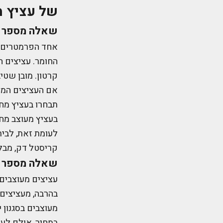
של עציץ מ
שאלה מספר 1: מאיזו חומר עשוי העציץ המעוצב?
אחד הפרמטרים ה
החומר. עציצים ה
קרטון. מובן שט
אם העציצים המע
תבחרו בעציץ מחו
בעציץ מעוצב מחו
לעומת זאת, לבית
קריסטל דק, מבל
שאלה מספר 2: מי עומד מאחורי העיצוב של העציץ?
עציצים מעוצבים ש
בהרבה, מעציצים 
מעוצבים בסגנון י
במחיר, אולם לעי