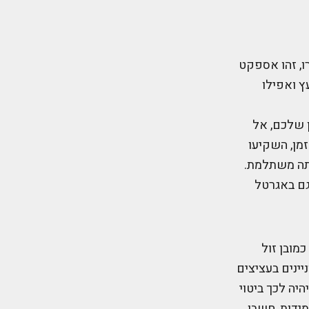
ו, זהו אספקט
ץ ואפילו
 שלכם, אל
מן, השקיעו
ייתה משתלמת.
גם באגרטל
מובן זול
ינים בעציצים
היה לכך ביטוי
מידות, חשבו