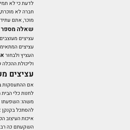
לדעת כי לא תמיד
חברה לא מוכרת, 
מוכר, אתם עתידי
שאלה מספר 6: מה התכולה של העציץ המעוצב?
עציצים מעוצבים 
עציצים המתאימים
העציץ ולבחור
אג
וליכולת ההכלה ש
עציצים מע
אם ההתעסקות בע
לחנות כלי הבית
משהו: השפעתו ש
להסתכל בקנקן א
איכות העיצוב הכל
השקעתם כה רבות 