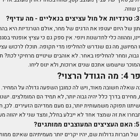
שווה.
תון של היום יעטפו את הדגים של מחר, אולם הטרנדיות היא בהח
נו, ומהווה כלי לחדשנות ויופי. אין ספק גם כי עציץ אופנתי בסגנ
ו המיושן, מה גם שנדרש להחליפו מדי תקופה. תוכלו לרכוש עציץ
גבוה, ומחר להחליפו באחר. לא אוהבים שינויים מרחיקי לכת? תמ
מוכר שישמש אתכם שנים ארוכות, ולא ינוס ליחו.
הרצוי?
ה שאלה חשובה מאוד, ויש לה כמובן השפעה גדולה על המחיר. 
 מחירם בדרך כלל יהיה גבוה יותר, לא תמיד הם המומלצים. ישנ
שיתנו תפוקה משמעותית יותר, גם מעם ממדיהם הזעירים. לכן,
בחרו את זה שמצד אחד לא ייבלע בחלל, ומצד שני לא יהווה מע
של חברות גדולות שם, יהיו יקרים יותר מעמיתיהם שאינם ממות