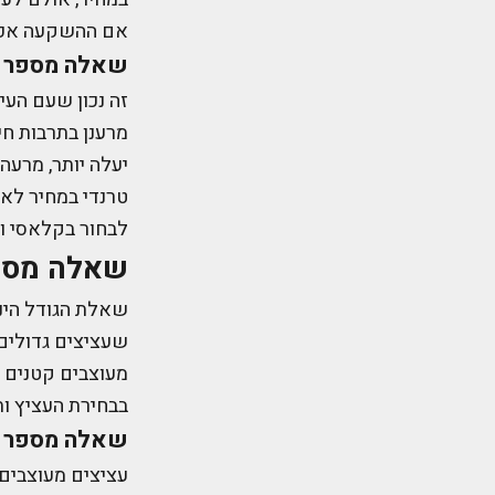
אם ההשקעה אכן 
שאלה מספר 3: טרנדיות אל מול עציצים בנאליים - מה עדיף?
זה נכון שעם העי
מרענן בתרבות חיי
יעלה יותר, מרעה
טרנדי במחיר לא 
לבחור בקלאסי וה
שאלה מספר 4: מה הגודל 
שאלת הגודל הינ
שעציצים גדולים,
מעוצבים קטנים 
בבחירת העציץ ות
שאלה מספר 5: האם העציצים המעוצבים ממותגים?
עציצים מעוצבים 