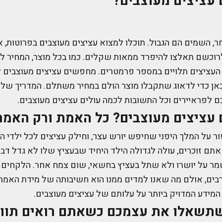
 עציצים מעוצבים?
ר, השמים הם הגבול. תוכלו למצוא עציצים מעוצבים בפרוטות, א
רוכשם תאלצו להיפרד ממאות שקלים. כמו בכל מוצר, המחיר לא
 העציצים תלויים במספר פרמטרים. מחפשים עציצים מעוצבים ל
אן כדי לדאוג שתקבלו מוצר הולם במחיר משתלם. המדריך שלא
 לפראיירים וכל התשובות לכמה עולים עציצים מעוצבים.
 עציצים מעוצבים? כל האמת ורק האמת
ר על המלך היפני שחיפש יורש עצר, וחילק עציצים לכל ילדי 
אתם זוכרים, עולה לגדולה הילד היחיד שבעציץ שלו לא גדל דב
ר על יושרו ולא שתל בעציץ בחשאי, שום צמח אחר. הלקחים 
בים, אולם מה שאנו למדים ממנו הוא חשיבותה של מידת האמת,
מידע המדויק ביותר על עלותם של עציצים מעוצבים.
תשאלו את עצמכם כשאתם רואים תווי