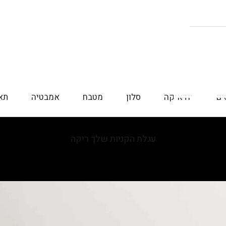
ים
יודאיקה
סלון
מטבח
אמבטיה
תא
עגלת הקניות שלך ריקה