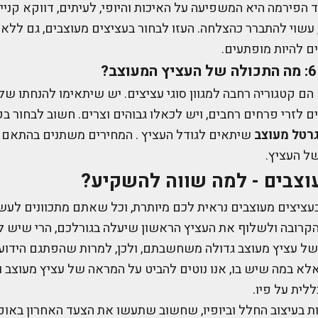
 הפירמה היא המשפיעה על האיכות והיופי, לעיתים, דווקא קניי
עשוי להתברר כהצלחה. העזו לבחור בעציצים מעוצבים, גם ללא
ם להיות מופתעים.
הם קטגוריה רחבה למגוון סוגי עציצים. יש שיתאימו להנחתו של
 לזרי פרחים רחבים, ויש לכאלו גבוהים וצרים. חשוב לבחור ב
רטל מעוצב
שיתאים לגודל העציץ . המחירים משתנים בהתאם ל
ל העציץ.
וצבים - למה שווה להשקיע?
ציצים מעוצבים נראית לכם מיותרת, וכל שאתם מתכוונים לעש
 הקרובה ולשלוף את העציץ הראשון שיעלה בגורלכם, הרי שיש 
ל עציץ מעוצב גדולה משחשבתם, ולכן, למרות שהפתגם הידוע 
לא במה שיש בו, אנו נוטים להביט על המראה של עציץ מעוצב 
לית על פיו.
בעיצוב החלל וביופיו, שחשוב שתעשו את הצעד האחרון באופן 