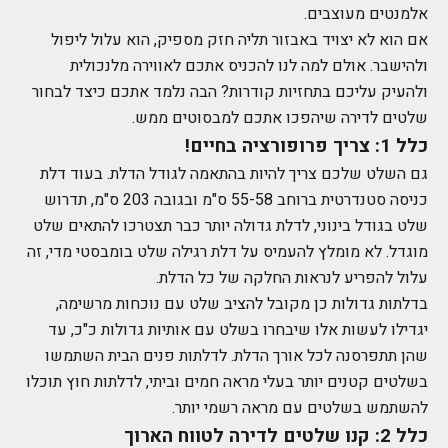
אלמנטים מעוצבים.
אם הוא לא יצויד באבזור תליה חזק מספיק, הוא עלול ליפול
ולהישבר. אולם למה לנו להכניס אתכם לאווירה מלנכולית
ולהעיק עליכם בתחזיות קודרות? הבה נלמד אתכם כיצד לבחור
שלטים לדירה שיהפכו אתכם למבסוטים ממש.
כלל 1: צריך פרופורציה בחיים!
גם השלט שלכם צריך להיות בהתאמה לגודל הדלת. בעוד דלת
כניסה סטנדרטית ברוחב 55-58 ס"מ ובגובה 203 ס"מ, תדרוש
שלט בגודל בינוני, לדלת גדולה יותר כבר תצטרכו להתאים שלט
מוגדל. לא מומלץ להעמיס על דלת רגילה שלט בומבסטי מדי, זה
עלול להפריע לנראות החלקה של כל הדלת.
בדלתות גדולות כן מקובל להציב שלט עם נוכחות מרשימה,
יגדילו לעשות אלו שיבחרו בשלט עם אותיות גדולות כ"כ, עד
שהן תתפרסנה לכל אורך הדלת. לדלתות פנים הבית השתמשו
בשלטים קטנים יותר בעלי מראה חמים וביתי, לדלתות חוץ תוכלו
להשתמש בשלטים עם מראה רשמי יותר.
כלל 2: קנו שלטים לדירה לטווח הארוך