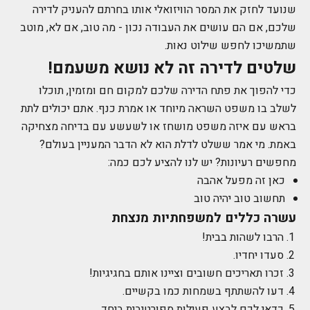
שנועד לחזק את המסר הוויזואלי אותו בחרתם להעניק לדירה
שלכם, אם הם עושים את העבודה נכון - מה טוב, אם לא, מוטב
שתמשיכו לחפש שילוט נאות.
שלטים לדירה זה לא נושא משעמם!
כדי להפוך את פתח הדירה שלכם למקום חם ומזמין, תוכלו
לשלב בו משפט השראה מיוחד או אמרת כנף. אתם יכולים לתת
בראש עם איזה משפט מושחז או לשעשע עם בדיחה מצחיקה
באמת. מי אמר ששלט לדלת הוא לא הדבר המעניין בעולם?
מחפשים רעיונות? יש לנו להציע לכם כמה:
כאן זה מפעל אהבה
תחשוב טוב יהיה טוב
עשרה כללים למשפחתיות מנצחת
הרבו לשהות בבית!
סעדו יחדיו.
זכרו תאריכים חשובים וציינו אותם בחגיגיות!
דעו להשתתף בשמחות כמו בקשיים.
כדאי לכם לבצע פעילות ספורטיבית ביחד.