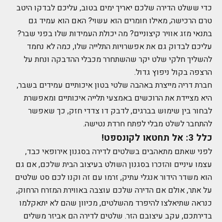
כדי ששלט הדירה שלכם יאריך ימים בטוב, עליכם לבדקו היטב
טרם הרכישה, מאילו חומרים הוא עשוי? האם הוא עמיד גם
בתנאי מזג אוויר קיצוניים? מה יכולת העמידות שלו בפני שבר?
עליכם לבדוק גם את אפשרויות התלייה שלו, כמה לא נחמד
להשליך חלקי שלט יקר שהשתחרר מכבלי ההדבקה ונחת על
הרצפה בקול ניפוץ גדול.
חברת דריה מייצרת באהבה שלטי בטון איכותיים עמידים בשבר,
היא מציידת את הרוכשים באמצעי תלייה איכותיים ומאפשרת
לבחור בין שימוש בברגים, לדבק דו צדדי חזק, כך שאפשר
להתחבר לשלט מבלי לפתח חרדת נטישה.
כלל 3: אל תחטאו לקונספט!
לפני שאתם מתאהבים בשלטים לדירה בסגנון אירופאי כבד,
עצמו עיניים והזכרו בסגנון השולט בעיצוב הבית שלכם, אם גם
הוא משדר הידור אנגלי עתיק, זרמו עם זה וקנו לכם סט שלטים
על אתר, אולם אם הדירה שלכם עוצבה באווירת המזרח הרחוק,
כנראה שתיאלצו להיפרד מהשלטים, מכיוון שהם לא יתאקלמו
בדירתכם, עקב עיצובם הזר. שלטים לדירה הם אביזר משלים