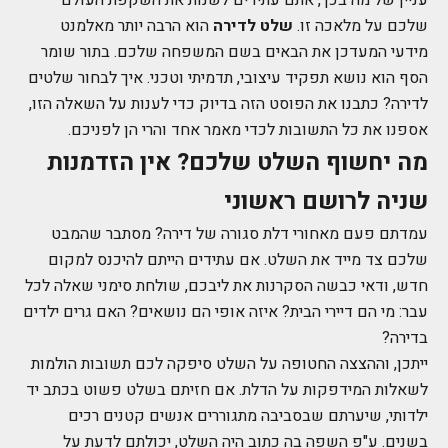
שלכם על מלאכה זו.
שלט לדירה
הוא הרבה יותר מאלמנט
מידעי המעדכן את הבאים בשם המשפחה שלכם. בתור שומר
הסף הוא נושא תפקיד עיצובי, תדמיתי וטכני. איך לבחור שלטים
לדירה? כתבנו את הפוסט הזה בדיוק כדי לענות על השאלה הזו,
אספנו את כל התשובות לכדי מאמר אחד והרי הן לפניכם.
מה יחשוף השלט שלכם? אין הזדמנות
שניה לרושם ראשוני
עמדתם פעם מאחורי דלת סגורה של דירה? מסתבר שהמבט
שלכם צד מייד את השלט. אם עתידים הייתם להיכנס למקום
חדש, ודאי כבשה הסקרנות את ליבכם, שולחת סימני שאלה לכל
עבר: מי הם דיירי הבית? איזה אופי הם נושאים? האם גרים ילדים
בדירה?
ייתכן, וההצצה החטופה על השלט סיפקה לכם תשובות הולמות
לשאלות המידפקות על הדלת. אם חזיתם בשלט פשוט בכתב יד
ילדותי, שיערתם שבסביבה מתגוררים אנשים קטנים רכים
בשנים. ע"פ השפה בה כתוב היה השלט, יכולתם לדעת על