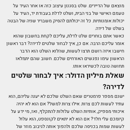
מוצאם של הדיירים. שלט בסגנון עיצוב כזה או אחר העיד על
טעמם האישי של בני הבית, ושלט לדלת בעבודת יד, העיד על
יכולות אומנותיות. כל זה יכולתם להסיק משבריר שניה של הבטה
בשלט של דירה.
כאשר אתם בוחרים שלט לדלת, עליכם לקחת בחשבון שהוא
אומר עליכם הרבה. אם כן, איך לבחור שלטים לדירה? דבר ראשון
חישבו איזה רושם תרצו לעשות, שהלוא השלט הוא הדבר
הראשון עימו נפגשים האורחים שלכם. חשוב שהם יתמלאו
תחושה טובה לכשיראו אותו.
שאלת מיליון הדולר: איך לבחור שלטים
לדירה?
ישנם מספר פרמטרים שאם השלט שלכם לא יענה עליהם, הוא
עתיד לעשות לכם צרות. אילו צרות למשל? אם הוא לא יהיה
איכותי מספיק, אותיות השלט עלולות להתקלף, ואז, מי ידע על
קיומכם עלי חלד? אם הוא לא יתאים לקונספט, הוא עלול
לעשות שמות בכניסה שלכם ולהפוך אותה לגיבוב מוזר של